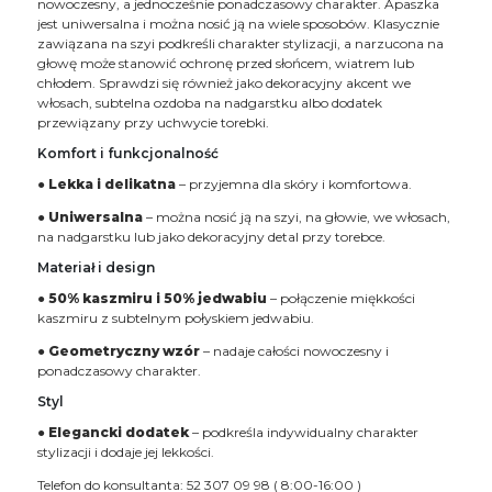
nowoczesny, a jednocześnie ponadczasowy charakter. Apaszka
jest uniwersalna i można nosić ją na wiele sposobów. Klasycznie
zawiązana na szyi podkreśli charakter stylizacji, a narzucona na
głowę może stanowić ochronę przed słońcem, wiatrem lub
chłodem. Sprawdzi się również jako dekoracyjny akcent we
włosach, subtelna ozdoba na nadgarstku albo dodatek
przewiązany przy uchwycie torebki.
Komfort i funkcjonalność
●
Lekka i delikatna
– przyjemna dla skóry i komfortowa.
●
Uniwersalna
– można nosić ją na szyi, na głowie, we włosach,
na nadgarstku lub jako dekoracyjny detal przy torebce.
Materiał i design
●
50% kaszmiru i 50% jedwabiu
– połączenie miękkości
kaszmiru z subtelnym połyskiem jedwabiu.
●
Geometryczny wzór
– nadaje całości nowoczesny i
ponadczasowy charakter.
Styl
●
Elegancki dodatek
– podkreśla indywidualny charakter
stylizacji i dodaje jej lekkości.
Telefon do konsultanta: 52 307 09 98 ( 8:00-16:00 )