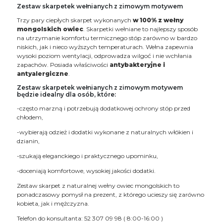
Zestaw skarpetek wełnianych z zimowym motywem
Trzy pary ciepłych skarpet wykonanych
w 100% z wełny
mongolskich owiec
. Skarpetki wełniane to najlepszy sposób
na utrzymanie komfortu termicznego stóp zarówno w bardzo
niskich, jak i nieco wyższych temperaturach. Wełna zapewnia
wysoki poziom wentylacji, odprowadza wilgoć i nie wchłania
zapachów. Posiada właściwości
antybakteryjne i
antyalergiczne
.
Zestaw skarpetek wełnianych z zimowym motywem
będzie idealny dla osób, które:
-często marzną i potrzebują dodatkowej ochrony stóp przed
chłodem,
-wybierają odzież i dodatki wykonane z naturalnych włókien i
dzianin,
-szukają eleganckiego i praktycznego upominku,
-doceniają komfortowe, wysokiej jakości dodatki.
Zestaw skarpet z naturalnej wełny owiec mongolskich to
ponadczasowy pomysł na prezent, z którego ucieszy się zarówno
kobieta, jak i mężczyzna.
Telefon do konsultanta: 52 307 09 98 ( 8:00-16:00 )