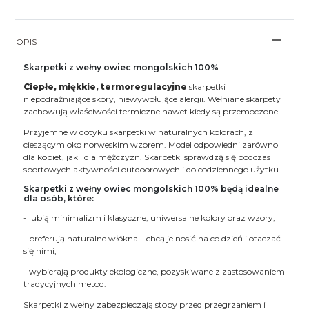
OPIS
Skarpetki z wełny owiec mongolskich 100%
Ciepłe, miękkie, termoregulacyjne
skarpetki
niepodrażniające skóry, niewywołujące alergii. Wełniane skarpety
zachowują właściwości termiczne nawet kiedy są przemoczone.
Przyjemne w dotyku skarpetki w naturalnych kolorach, z
cieszącym oko norweskim wzorem. Model odpowiedni zarówno
dla kobiet, jak i dla mężczyzn. Skarpetki sprawdzą się podczas
sportowych aktywności outdoorowych i do codziennego użytku.
Skarpetki z wełny owiec mongolskich 100% będą idealne
dla osób, które:
- lubią minimalizm i klasyczne, uniwersalne kolory oraz wzory,
- preferują naturalne włókna – chcą je nosić na co dzień i otaczać
się nimi,
- wybierają produkty ekologiczne, pozyskiwane z zastosowaniem
tradycyjnych metod.
Skarpetki z wełny zabezpieczają stopy przed przegrzaniem i