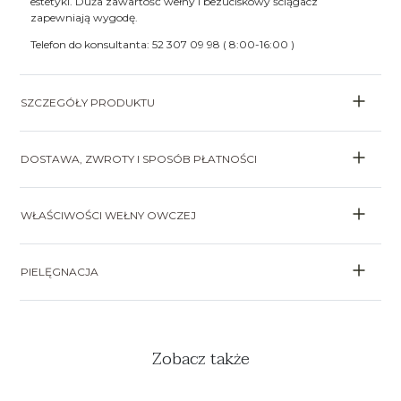
estetyki. Duża zawartość wełny i bezuciskowy ściągacz
zapewniają wygodę.
Telefon do konsultanta: 52 307 09 98 ( 8:00-16:00 )
SZCZEGÓŁY PRODUKTU
DOSTAWA, ZWROTY I SPOSÓB PŁATNOŚCI
WŁAŚCIWOŚCI WEŁNY OWCZEJ
PIELĘGNACJA
Zobacz także