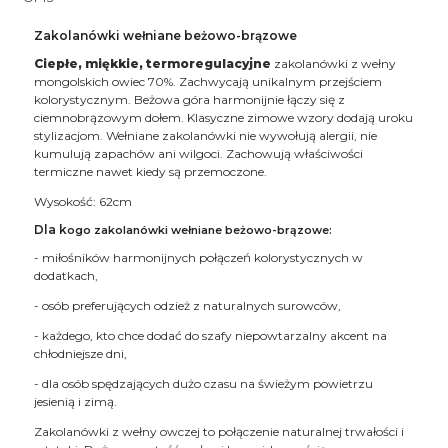
Zakolanówki wełniane beżowo-brązowe
Ciepłe, miękkie, termoregulacyjne
zakolanówki z wełny
mongolskich owiec 70%. Zachwycają unikalnym przejściem
kolorystycznym. Beżowa góra harmonijnie łączy się z
ciemnobrązowym dołem. Klasyczne zimowe wzory dodają uroku
stylizacjom. Wełniane zakolanówki nie wywołują alergii, nie
kumulują zapachów ani wilgoci. Zachowują właściwości
termiczne nawet kiedy są przemoczone.
Wysokość: 62cm
Dla k
ogo zakolanówki wełniane beżowo-brązowe:
- miłośników harmonijnych połączeń kolorystycznych w
dodatkach,
- osób preferujących odzież z naturalnych surowców,
- każdego, kto chce dodać do szafy niepowtarzalny akcent na
chłodniejsze dni,
- dla osób spędzających dużo czasu na świeżym powietrzu
jesienią i zimą.
Zakolanówki z wełny owczej to połączenie naturalnej trwałości i