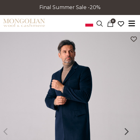
Final Summer Sale -20%
0
Poprzedni
Nastę