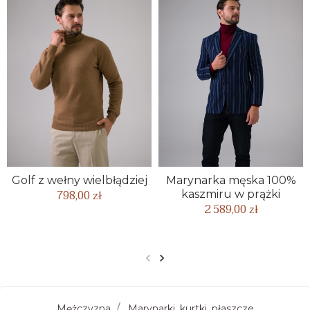
Golf z wełny wielbłądziej
Marynarka męska 100%
798,00 zł
kaszmiru w prążki
2 589,00 zł
Poprzedni
Następny
Mężczyzna
Marynarki, kurtki, płaszcze