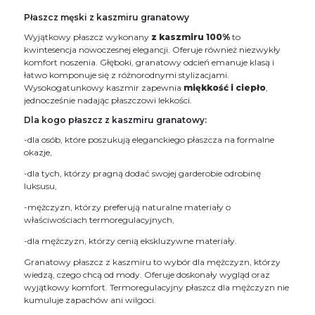
Płaszcz męski z kaszmiru granatowy
Wyjątkowy płaszcz wykonany
z kaszmiru 100%
to
kwintesencja nowoczesnej elegancji. Oferuje również niezwykły
komfort noszenia. Głęboki, granatowy odcień emanuje klasą i
łatwo komponuje się z różnorodnymi stylizacjami.
Wysokogatunkowy kaszmir zapewnia
miękkość i ciepło
,
jednocześnie nadając płaszczowi lekkości.
Dla kogo płaszcz z kaszmiru granatowy:
-dla osób, które poszukują eleganckiego płaszcza na formalne
okazje,
-dla tych, którzy pragną dodać swojej garderobie odrobinę
luksusu,
-mężczyzn, którzy preferują naturalne materiały o
właściwościach termoregulacyjnych,
-dla mężczyzn, którzy cenią ekskluzywne materiały.
Granatowy płaszcz z kaszmiru to wybór dla mężczyzn, którzy
wiedzą, czego chcą od mody. Oferuje doskonały wygląd oraz
wyjątkowy komfort. Termoregulacyjny płaszcz dla mężczyzn nie
kumuluje zapachów ani wilgoci.