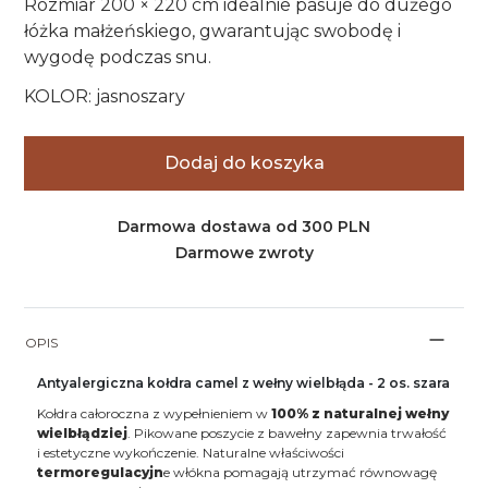
Rozmiar 200 × 220 cm idealnie pasuje do dużego
łóżka małżeńskiego, gwarantując swobodę i
wygodę podczas snu.
KOLOR: jasnoszary
Dodaj do koszyka
Darmowa dostawa od 300 PLN
Darmowe zwroty
OPIS
Antyalergiczna kołdra camel z wełny wielbłąda - 2 os. szara
Kołdra całoroczna z wypełnieniem w
100% z naturalnej wełny
wielbłądziej
. Pikowane poszycie z bawełny zapewnia trwałość
i estetyczne wykończenie. Naturalne właściwości
termoregulacyjn
e włókna pomagają utrzymać równowagę