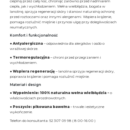
cieplną przez całą noc, chroniąc zarówno przed nadmiarem
ciepła, jak i wychłodzeniem. Wełna wielbłądzia, bogata w
lanolinę, sprzyja regeneracji skóry i stanowi naturalną ochronę
przed roztoczami oraz innymi alergenami. Wspiera krążenie,
pomaga rozluźnić mięśnie i przynosi ulgę przy dolegliwościach
reumatycznych.
Komfort i funkcjonalność
●
Antyalergiczna
– odpowiednia dla alergików i osób o
wrażliwej skórze.
●
Termoregulacyjna
– chroni przed przegrzaniem i
wychłodzeniem.
●
Wspiera regenerację
– lanolina sprzyja regeneracji skóry,
poprawia krążenie i pomaga rozluźnić mięśnie.
Materiał i design
●
Wypełnienie: 100% naturalna wełna wielbłądzia -
o
właściwościach prozdrowotnych.
●
Poszycie: pikowana bawełna
– trwałe i estetyczne
wykończenie.
Telefon do konsultanta: 52 307 09 98 ( 8:00-16:00 )