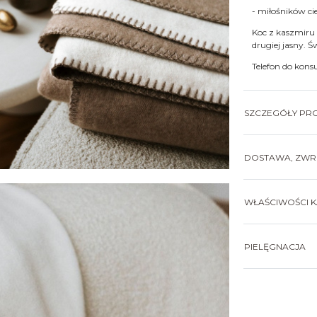
- miłośników c
Koc z kaszmiru
drugiej jasny. 
Telefon do kons
SZCZEGÓŁY PR
DOSTAWA, ZWRO
WŁAŚCIWOŚCI 
PIELĘGNACJA