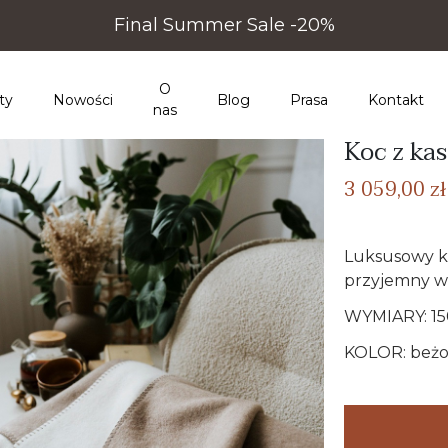
Final Summer Sale -20%
O
ty
Nowości
Blog
Prasa
Kontakt
nas
Koc z ka
3 059,00 zł
Luksusowy k
przyjemny w 
WYMIARY: 1
KOLOR: beż