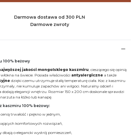
Darmowa dostawa od 300 PLN
Darmowe zwroty
ru 100% beżowy
najwyższej jakości mongolskiego kaszmiru
, cieszącego się opinią
 włókna na świecie. Posiada właściwości
antyalergiczne
a także
cyjne
dzięki czemu utrzymuje stałą temperaturę ciała. Koc z kaszmiru
trzymały, nie kumuluje zapachów ani wilgoci. Naturalny odcień i
a dodają elegancji wnętrzu. Rozmiar 150 x 200 cm doskonale sprawdzi
a narzuta na łóżko lub kanapę.
 z kaszmiru 100% beżowy:
e cenią trwałość i piękno w jednym,
ukających komfortowych rozwiązań,
rzy dbają o elegancki wystrój pomieszczeń,