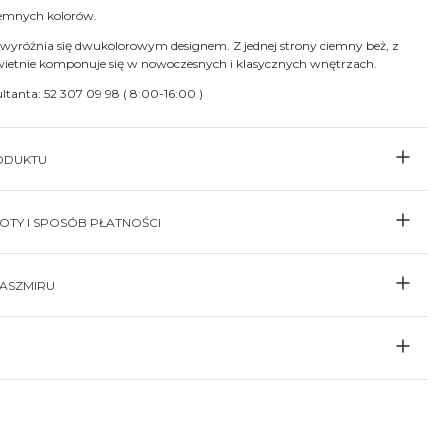
iemnych kolorów.
 wyróżnia się dwukolorowym designem. Z jednej strony ciemny beż, z
Świetnie komponuje się w nowoczesnych i klasycznych wnętrzach.
ultanta: 52 307 09 98 ( 8:00-16:00 )
ODUKTU
TY I SPOSÓB PŁATNOŚCI
KASZMIRU