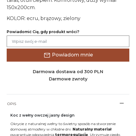
taras, otuli ciepłem. Komfortowy, duży wymiar
150x200cm.
KOLOR: ecru, brązowy, zielony
Powiadomić Cię, gdy produkt wróci?
Powiadom mnie
Darmowa dostawa od 300 PLN
Darmowe zwroty
OPIS
Koc z wełny owczej jasny design
Okrycie z naturalnej wełny to świetny sposób na stworzenie
domowej atmosfery w chłodne dni.
Naturalny materiał
gwarantuje odpowiednią
termoregulację
. Utrzymuje ciepło,