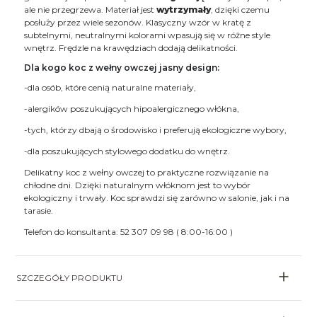
ale nie przegrzewa. Materiał jest
wytrzymały
, dzięki czemu
posłuży przez wiele sezonów. Klasyczny wzór w kratę z
subtelnymi, neutralnymi kolorami wpasują się w różne style
wnętrz. Frędzle na krawędziach dodają delikatności.
Dla kogo koc z wełny owczej jasny design:
-dla osób, które cenią naturalne materiały,
-alergików poszukujących hipoalergicznego włókna,
-tych, którzy dbają o środowisko i preferują ekologiczne wybory,
-dla poszukujących stylowego dodatku do wnętrz.
Delikatny koc z wełny owczej to praktyczne rozwiązanie na
chłodne dni. Dzięki naturalnym włóknom jest to wybór
ekologiczny i trwały. Koc sprawdzi się zarówno w salonie, jak i na
tarasie.
Telefon do konsultanta: 52 307 09 98 ( 8:00-16:00 )
SZCZEGÓŁY PRODUKTU