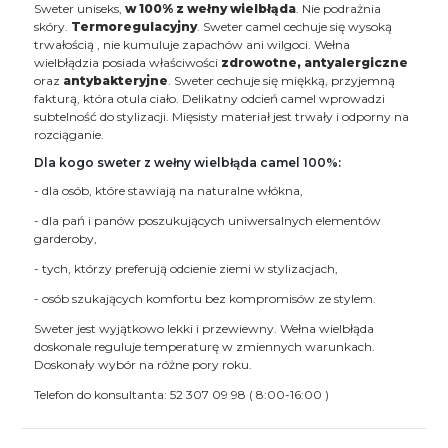
Sweter uniseks,
w 100% z wełny wielbłąda
. Nie podrażnia
skóry.
Termoregulacyjny
. Sweter camel cechuje się wysoką
trwałością , nie kumuluje zapachów ani wilgoci. Wełna
wielbłądzia posiada właściwości
zdrowotne, antyalergiczne
oraz
antybakteryjne
. Sweter cechuje się miękką, przyjemną
fakturą, która otula ciało. Delikatny odcień camel wprowadzi
subtelność do stylizacji. Mięsisty materiał jest trwały i odporny na
rozciąganie.
Dla kogo sweter z wełny wielbłąda camel 100%:
- dla osób, które stawiają na naturalne włókna,
- dla pań i panów poszukujących uniwersalnych elementów
garderoby,
- tych, którzy preferują odcienie ziemi w stylizacjach,
- osób szukających komfortu bez kompromisów ze stylem.
Sweter jest wyjątkowo lekki i przewiewny. Wełna wielbłąda
doskonale reguluje temperaturę w zmiennych warunkach.
Doskonały wybór na różne pory roku.
Telefon do konsultanta: 52 307 09 98 ( 8:00-16:00 )