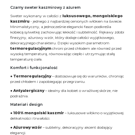
Czarny sweter kaszmirowy z ażurem
Sweter wykonany w całości z
luksusowego, mongolskiego
kaszmiru
- jednego z najbardziej cenionych włókien na świecie.
Minimalistyczny, a jednocześnie elegancki fason podkreśla
kobiecą sylwetkę zachowując lekkość i subtelność. Rękawy zdobi
finezyjny, ażurowy wzór, który dodaje całości wyjątkowego,
dekoracyjnego charakteru. Dzięki wysokim parametrom
termoregulacyjnym
chroni przed chłodem ale również przed
wysoką temperaturą, równoważąc ciepło i utrzymując stałą
temperaturę ciała.
Komfort i funkcjonalość
●
Termoregulacyjny
– dostosowuje się do warunków, chroniąc
przed chłodem i zapobiegając przegrzaniu.
●
Antyalergiczny
– idealny dla kobiet o wrażliwej skórze, nie
podrażnia.
Materiał i design
●
100% mongolski kaszmir
– luksusowe włókno o wyjątkowej
delikatności i trwałości.
●
Ażurowy wzór
– subtelny, dekoracyjny akcent dodający
elegancji.