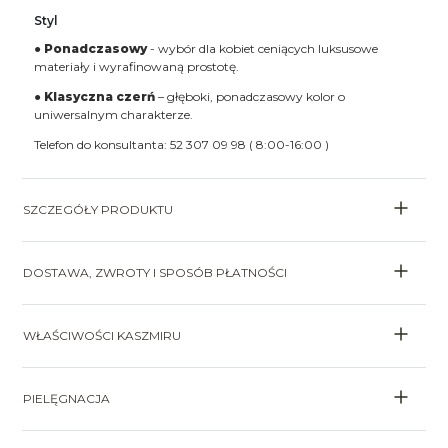
Styl
●
Ponadczasowy
- wybór dla kobiet ceniących luksusowe
materiały i wyrafinowaną prostotę.
●
Klasyczna czerń
– głęboki, ponadczasowy kolor o
uniwersalnym charakterze.
Telefon do konsultanta: 52 307 09 98 ( 8:00-16:00 )
SZCZEGÓŁY PRODUKTU
DOSTAWA, ZWROTY I SPOSÓB PŁATNOŚCI
WŁAŚCIWOŚCI KASZMIRU
PIELĘGNACJA