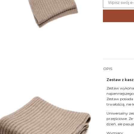
OPIS
Zestaw z kas
Zestaw wykon
najcenniejszego 
Zestaw posiada
trwałością, nie
Uniwersalny zes
przejściowe. Ze
dzień, ale pasu
Wymiary: