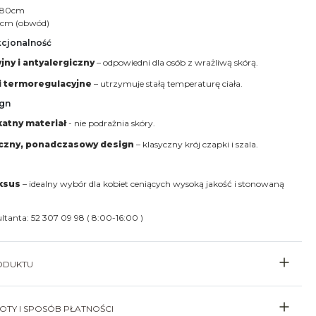
 180cm
6 cm (obwód)
kcjonalność
jny i antyalergiczny
– odpowiedni dla osób z wrażliwą skórą.
i termoregulacyjne
– utrzymuje stałą temperaturę ciała.
ign
katny materiał
- nie podrażnia skóry.
yczny, ponadczasowy design
– klasyczny krój czapki i szala.
ksus
– idealny wybór dla kobiet ceniących wysoką jakość i stonowaną
ultanta: 52 307 09 98 ( 8:00-16:00 )
ODUKTU
TY I SPOSÓB PŁATNOŚCI