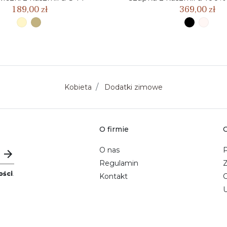
189,00 zł
369,00 zł
Kobieta
Dodatki zimowe
O firmie
O
O nas
P
Regulamin
ości
.
Kontakt
C
U