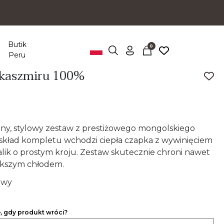
Butik
0
Peru
 kaszmiru 100%
zny, stylowy zestaw z prestiżowego mongolskiego
skład kompletu wchodzi ciepła czapka z wywinięciem
zalik o prostym kroju. Zestaw skutecznie chroni nawet
ększym chłodem.
owy
, gdy produkt wróci?