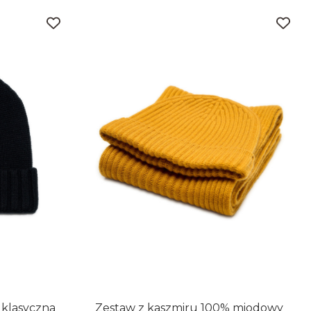
 klasyczna
Zestaw z kaszmiru 100% miodowy