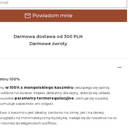
Powiadom mnie
Darmowa dostawa od 300 PLN
Darmowe zwroty
zmiru 100%
any
w 100% z mongolskiego kaszmiru
cieszącego się opinią
włókna na świecie. Miękki, delikatny dla skóry, dobrze się układa.
 wysokie
parametry termoregulacyjne
, cechuje się wysoką
 kumuluje zapachów ani wilgoci.
taw z kaszmiru jest idealny zarówno na zimę, jak i na okresy
 względu na minimalistyczną stylistykę, nadaje się do noszenia na co
je również do eleganckich outfitów.