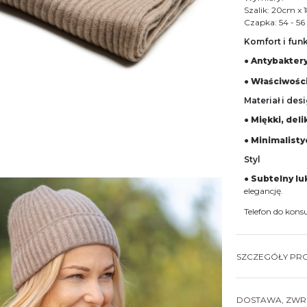
Szalik: 20cm x
Czapka: 54 - 5
Komfort i fun
●
Antybaktery
●
Właściwośc
Materiał i des
●
Miękki, deli
●
Minimalist
Styl
●
Subtelny lu
elegancję.
Telefon do kons
SZCZEGÓŁY PR
DOSTAWA, ZWRO