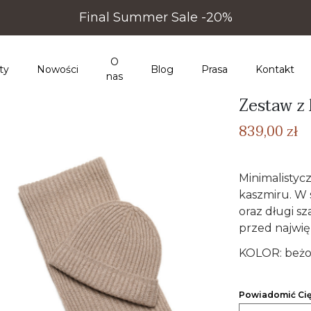
Final Summer Sale -20%
O
ty
Nowości
Blog
Prasa
Kontakt
nas
Zestaw z
839,00 zł
Minimalistyc
kaszmiru. W 
oraz długi s
przed najwi
KOLOR: beż
Powiadomić Cię