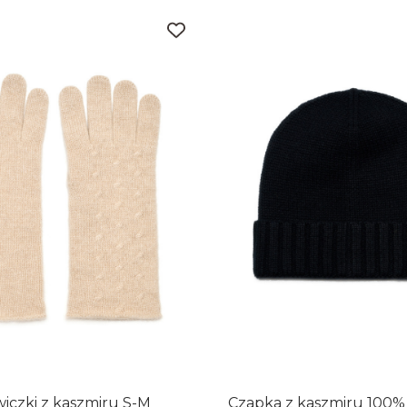
iczki z kaszmiru S-M
Czapka z kaszmiru 100%