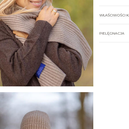
WŁAŚCIWOŚCI 
PIELĘGNACJA