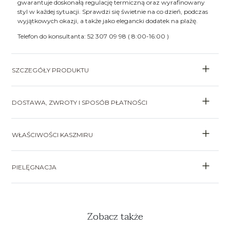
gwarantuje doskonałą regulację termiczną oraz wyrafinowany
styl w każdej sytuacji. Sprawdzi się świetnie na co dzień, podczas
wyjątkowych okazji, a także jako elegancki dodatek na plażę.
Telefon do konsultanta: 52 307 09 98 ( 8:00-16:00 )
SZCZEGÓŁY PRODUKTU
DOSTAWA, ZWROTY I SPOSÓB PŁATNOŚCI
WŁAŚCIWOŚCI KASZMIRU
PIELĘGNACJA
Zobacz także