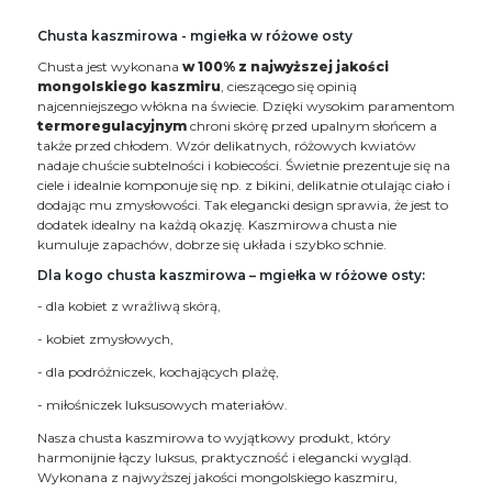
Chusta kaszmirowa - mgiełka w różowe osty
Chusta jest wykonana
w 100% z najwyższej jakości
mongolskiego kaszmiru
, cieszącego się opinią
najcenniejszego włókna na świecie. Dzięki wysokim paramentom
termoregulacyjnym
chroni skórę przed upalnym słońcem a
także przed chłodem. Wzór delikatnych, różowych kwiatów
nadaje chuście subtelności i kobiecości. Świetnie prezentuje się na
ciele i idealnie komponuje się np. z bikini, delikatnie otulając ciało i
dodając mu zmysłowości. Tak elegancki design sprawia, że jest to
dodatek idealny na każdą okazję. Kaszmirowa chusta nie
kumuluje zapachów, dobrze się układa i szybko schnie.
Dla kogo chusta kaszmirowa – mgiełka w różowe osty:
- dla kobiet z wrażliwą skórą,
- kobiet zmysłowych,
- dla podróżniczek, kochających plażę,
- miłośniczek luksusowych materiałów.
Nasza chusta kaszmirowa to wyjątkowy produkt, który
harmonijnie łączy luksus, praktyczność i elegancki wygląd.
Wykonana z najwyższej jakości mongolskiego kaszmiru,