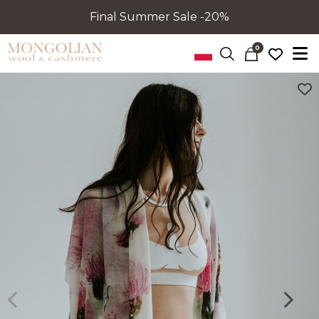
Final Summer Sale -20%
0
Poprzedni
Nastę