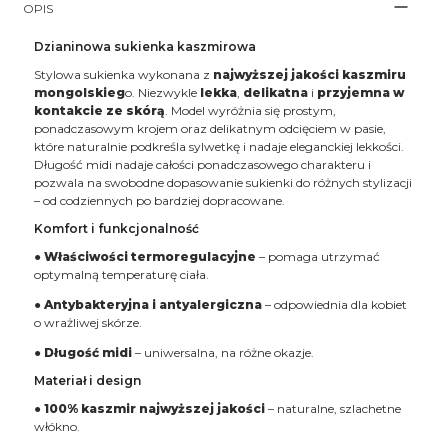
OPIS
Dzianinowa sukienka kaszmirowa
Stylowa sukienka wykonana z
najwyższej jakości kaszmiru
mongolskieg
o. Niezwykle
lekka
,
delikatna
i
przyjemna w
kontakcie ze skórą
. Model wyróżnia się prostym,
ponadczasowym krojem oraz delikatnym odcięciem w pasie,
które naturalnie podkreśla sylwetkę i nadaje eleganckiej lekkości.
Długość midi nadaje całości ponadczasowego charakteru i
pozwala na swobodne dopasowanie sukienki do różnych stylizacji
– od codziennych po bardziej dopracowane.
Komfort i funkcjonalność
●
Właściwości termoregulacyjne
– pomaga utrzymać
optymalną temperaturę ciała.
●
Antybakteryjna i antyalergiczna
– odpowiednia dla kobiet
o wrażliwej skórze.
●
Długość midi
– uniwersalna, na różne okazje.
Materiał i design
●
100% kaszmir najwyższej jakości
– naturalne, szlachetne
włókno.