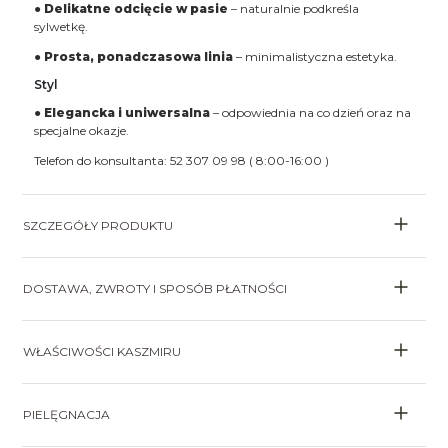
●
Delikatne odcięcie w pasie
– naturalnie podkreśla
sylwetkę.
●
Prosta, ponadczasowa linia
– minimalistyczna estetyka.
Styl
●
Elegancka i uniwersalna
– odpowiednia na co dzień oraz na
specjalne okazje.
Telefon do konsultanta: 52 307 09 98 ( 8:00-16:00 )
SZCZEGÓŁY PRODUKTU
DOSTAWA, ZWROTY I SPOSÓB PŁATNOŚCI
WŁAŚCIWOŚCI KASZMIRU
PIELĘGNACJA