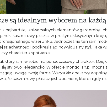
cze są idealnym wyborem na każdą
en z najbardziej uniwersalnych elementów garderoby. Ic
Elegancki kaszmirowy płaszcz w prostym, klasycznym kroju
rofesjonalnego wizerunku. Jednocześnie ten sam model
ej szlachetności i podkreślając indywidualny styl. Tak
a czy charakteru spotkania.
eriał, który sam w sobie ma ponadczasowy charakter. Dzi
ię stylowo i elegancko. W ofercie mongolian.pl można z
rzyciągają uwagę swoją formą. Wszystkie one łączy wspóln
a, że kaszmirowy płaszcz jest ubraniem, które nigdy nie t