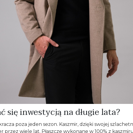
 się inwestycją na długie lata?
kracza poza jeden sezon. Kaszmir, dzięki swojej szlache
r przez wiele lat. Płaszcze wykonane w 100% z kaszmiru