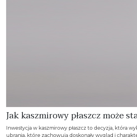
Jak kaszmirowy płaszcz może stać
Inwestycja w kaszmirowy płaszcz to decyzja, która wy
ubrania, które zachowują doskonały wygląd i charakte