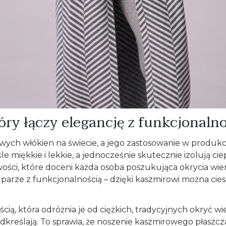
óry łączy elegancję z funkcjonaln
owych włókien na świecie, a jego zastosowanie w produkc
ękkie i lekkie, a jednocześnie skutecznie izolują ciepł
ości, które doceni każda osoba poszukująca okrycia w
parze z funkcjonalnością – dzięki kaszmirowi można cie
ią, która odróżnia je od ciężkich, tradycyjnych okryć w
ją podkreślają. To sprawia, że noszenie kaszmirowego płas