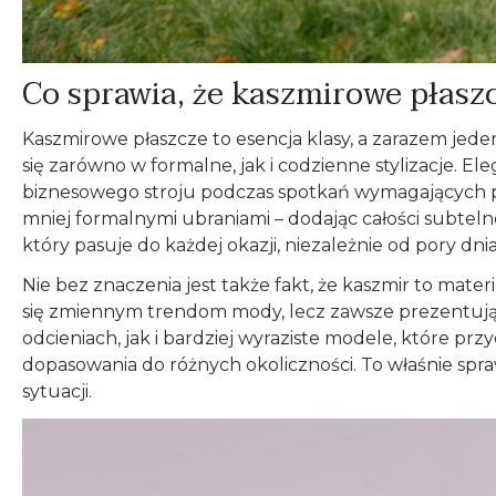
Co sprawia, że kaszmirowe płasz
Kaszmirowe płaszcze to esencja klasy, a zarazem jed
się zarówno w formalne, jak i codzienne stylizacje. 
biznesowego stroju podczas spotkań wymagających p
mniej formalnymi ubraniami – dodając całości subteln
który pasuje do każdej okazji, niezależnie od pory dni
Nie bez znaczenia jest także fakt, że kaszmir to mat
się zmiennym trendom mody, lecz zawsze prezentują s
odcieniach, jak i bardziej wyraziste modele, które p
dopasowania do różnych okoliczności. To właśnie sprawi
sytuacji.