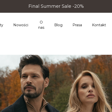
Final Summer Sale -20%
O
ty
Nowości
Blog
Prasa
Kontakt
nas