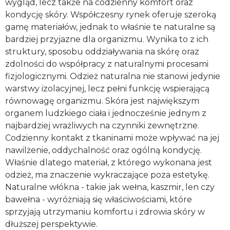
wygląd, lecz także na codzienny komfort oraz
kondycję skóry. Współczesny rynek oferuje szeroką
gamę materiałów, jednak to właśnie te naturalne są
bardziej przyjazne dla organizmu. Wynika to z ich
struktury, sposobu oddziaływania na skórę oraz
zdolności do współpracy z naturalnymi procesami
fizjologicznymi. Odzież naturalna nie stanowi jedynie
warstwy izolacyjnej, lecz pełni funkcję wspierającą
równowagę organizmu. Skóra jest największym
organem ludzkiego ciała i jednocześnie jednym z
najbardziej wrażliwych na czynniki zewnętrzne.
Codzienny kontakt z tkaninami może wpływać na jej
nawilżenie, oddychalność oraz ogólną kondycję.
Właśnie dlatego materiał, z którego wykonana jest
odzież, ma znaczenie wykraczające poza estetykę.
Naturalne włókna - takie jak wełna, kaszmir, len czy
bawełna - wyróżniają się właściwościami, które
sprzyjają utrzymaniu komfortu i zdrowia skóry w
dłuższej perspektywie.