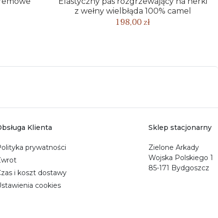
kremowe
Elastyczny pas rozgrzewający na nerki
z wełny wielbłąda 100% camel
198,00 zł
bsługa Klienta
Sklep stacjonarny
olityka prywatności
Zielone Arkady
Wojska Polskiego 1
Zwrot
85-171 Bydgoszcz
zas i koszt dostawy
stawienia cookies