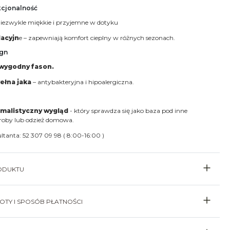
kcjonalność
niezwykle miękkie i przyjemne w dotyku
acyjn
e – zapewniają komfort cieplny w różnych sezonach.
ign
wygodny fason.
ełna jaka
– antybakteryjna i hipoalergiczna.
imalistyczny wygląd
- który sprawdza się jako baza pod inne
roby lub odzież domowa.
ultanta: 52 307 09 98 ( 8:00-16:00 )
ODUKTU
TY I SPOSÓB PŁATNOŚCI