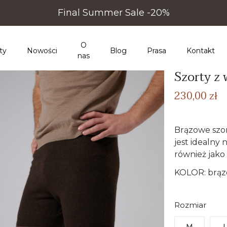
Final Summer Sale -20%
O
ty
Nowości
Blog
Prasa
Kontakt
nas
Szorty z
230,00 zł
Brązowe szor
jest idealny
również jako
KOLOR: brą
Rozmiar
M