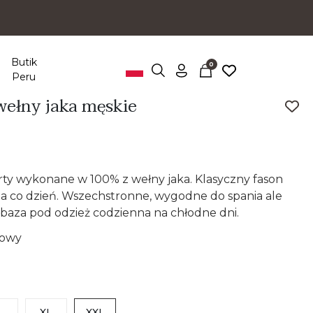
Butik
0
Peru
 wełny jaka męskie
ty wykonane w 100% z wełny jaka. Klasyczny fason
 na co dzień. Wszechstronne, wygodne do spania ale
 baza pod odzież codzienna na chłodne dni.
zowy
L
XL
XXL