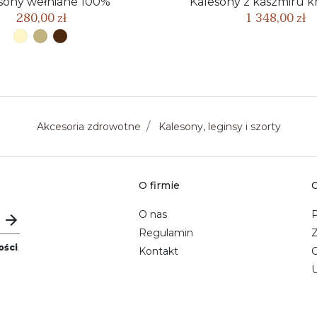
sony wełniane 100%
Kalesony z kaszmiru 
280,00 zł
1 348,00 zł
Akcesoria zdrowotne
Kalesony, leginsy i szorty
O firmie
O
O nas
P
Regulamin
ości
.
Kontakt
C
U