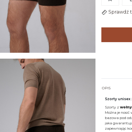
Sprawdź t
OPIS
Szorty unisex 
Szorty z
wełny
Można je nosić 
bazowa pod odzi
jaka gwarantują
zapewniając ko