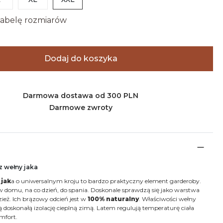
abelę rozmiarów
Dodaj do koszyka
Darmowa dostawa od 300 PLN
Darmowe zwroty
z wełny jaka
 jak
a o uniwersalnym kroju to bardzo praktyczny element garderoby.
w domu, na co dzień, do spania. Doskonale sprawdzą się jako warstwa
eż. Ich brązowy odcień jest w
100% naturalny
. Właściwości wełny
 doskonałą izolację cieplną zimą. Latem regulują temperaturę ciała
mfort.