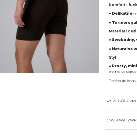
Komfort i fun
●
Delikatne
- 
●
Termoregul
Materiał i des
●
Swobodny, 
●
Naturalna w
Styl
●
Prosty, min
elementy garde
Telefon do kons
SZCZEGÓŁY PR
DOSTAWA, ZWRO